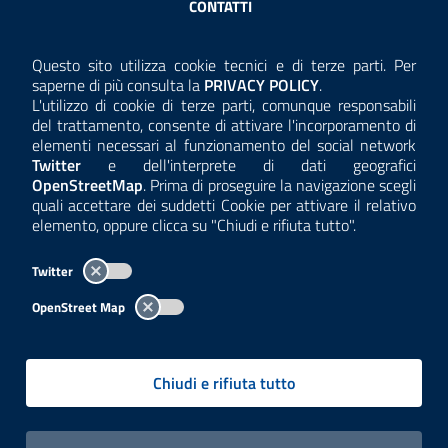
CONTATTI
AMMINISTRAZIONE TRASPARENTE
Questo sito utilizza cookie tecnici e di terze parti. Per
Consulta la
saperne di più consulta la
PRIVACY POLICY
.
ANTICORRUZIONE
L'utilizzo di cookie di terze parti, comunque responsabili
del trattamento, consente di attivare l'incorporamento di
ACCESSIBILITÀ
elementi necessari al funzionamento del social network
Twitter
e dell'interprete di dati geografici
COOKIE E PRIVACY
OpenStreetMap
. Prima di proseguire la navigazione scegli
quali accettare dei suddetti Cookie per attivare il relativo
TEMI A-Z
elemento, oppure clicca su "Chiudi e rifiuta tutto".
MAPPA
Twitter
AREA DIPENDENTI
OpenStreet Map
Per l'utilizzo del logo e dei dati fare riferimento al regolamento
questa pagina
consultabile a
.
Chiudi e rifiuta tutto
Tutti i contenuti delle pagine sono a cura delle strutture competenti.
Copyright© 2002-2026 | ARPA Lombardia. Tutti i diritti riservati |
Centralino:
02696661
PEC:
arpa@pec.regione.lombardia.it
|
|