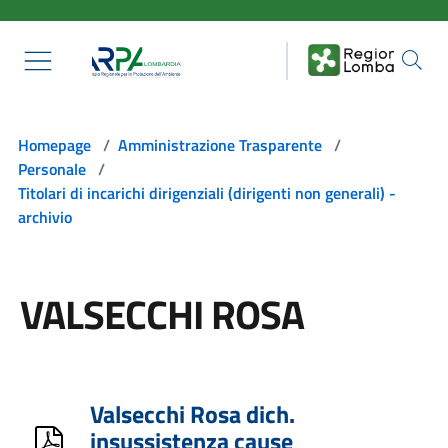
Salta al contenuto principale
Homepage
/
Amministrazione Trasparente
/
Personale
/
Titolari di incarichi dirigenziali (dirigenti non generali) -
archivio
VALSECCHI ROSA
Valsecchi Rosa dich.
insussistenza cause