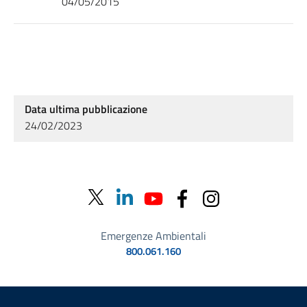
04/05/2015
Data ultima pubblicazione
24/02/2023
Emergenze Ambientali
800.061.160
Sezione Link Utili