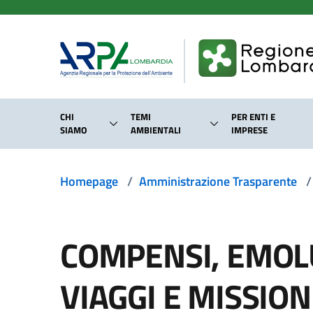
Salta al contenuto principale
CHI
TEMI
PER ENTI E
SIAMO
AMBIENTALI
IMPRESE
Homepage
/
Amministrazione Trasparente
/
COMPENSI, EMOLU
VIAGGI E MISSION