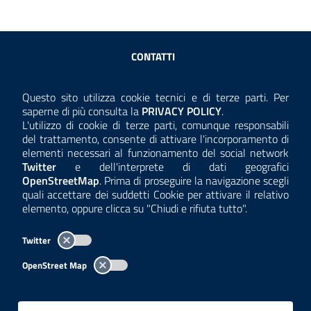
Sezione Link Utili
CONTATTI
AMMINISTRAZIONE TRASPARENTE
Questo sito utilizza cookie tecnici e di terze parti. Per
Consulta la
saperne di più consulta la
PRIVACY POLICY
.
ANTICORRUZIONE
L'utilizzo di cookie di terze parti, comunque responsabili
del trattamento, consente di attivare l'incorporamento di
ACCESSIBILITÀ
elementi necessari al funzionamento del social network
Twitter
e dell'interprete di dati geografici
COOKIE E PRIVACY
OpenStreetMap
. Prima di proseguire la navigazione scegli
quali accettare dei suddetti Cookie per attivare il relativo
TEMI A-Z
elemento, oppure clicca su "Chiudi e rifiuta tutto".
MAPPA
Twitter
AREA DIPENDENTI
OpenStreet Map
Per l'utilizzo del logo e dei dati fare riferimento al regolamento