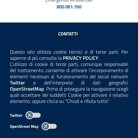
800.061.160
Sezione Link Utili
CONTATTI
AMMINISTRAZIONE TRASPARENTE
Questo sito utilizza cookie tecnici e di terze parti. Per
Consulta la
saperne di più consulta la
PRIVACY POLICY
.
ANTICORRUZIONE
L'utilizzo di cookie di terze parti, comunque responsabili
del trattamento, consente di attivare l'incorporamento di
ACCESSIBILITÀ
elementi necessari al funzionamento del social network
Twitter
e dell'interprete di dati geografici
COOKIE E PRIVACY
OpenStreetMap
. Prima di proseguire la navigazione scegli
quali accettare dei suddetti Cookie per attivare il relativo
TEMI A-Z
elemento, oppure clicca su "Chiudi e rifiuta tutto".
MAPPA
Twitter
AREA DIPENDENTI
OpenStreet Map