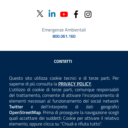
Emergenze Ambientali
800.061.160
Sezione Link Utili
CONTATTI
AMMINISTRAZIONE TRASPARENTE
Questo sito utilizza cookie tecnici e di terze parti. Per
Consulta la
saperne di più consulta la
PRIVACY POLICY
.
ANTICORRUZIONE
L'utilizzo di cookie di terze parti, comunque responsabili
del trattamento, consente di attivare l'incorporamento di
ACCESSIBILITÀ
elementi necessari al funzionamento del social network
Twitter
e dell'interprete di dati geografici
COOKIE E PRIVACY
OpenStreetMap
. Prima di proseguire la navigazione scegli
quali accettare dei suddetti Cookie per attivare il relativo
TEMI A-Z
elemento, oppure clicca su "Chiudi e rifiuta tutto".