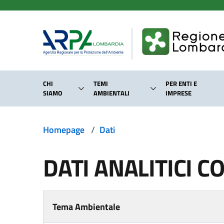
Salta al contenuto principale
CHI
TEMI
PER ENTI E
SIAMO
AMBIENTALI
IMPRESE
Homepage
/
Dati
DATI ANALITICI CO
Tema Ambientale