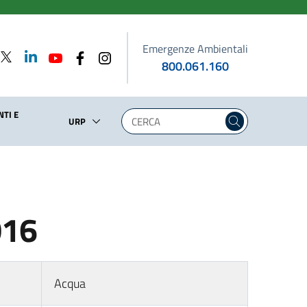
Emergenze Ambientali
800.061.160
TI E
URP
016
Acqua