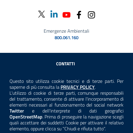
Emergenze Ambientali
800.061.160
Sezione Link Utili
CONTATTI
AMMINISTRAZIONE TRASPARENTE
Questo sito utilizza cookie tecnici e di terze parti. Per
Consulta la
saperne di più consulta la
PRIVACY POLICY
.
ANTICORRUZIONE
L'utilizzo di cookie di terze parti, comunque responsabili
del trattamento, consente di attivare l'incorporamento di
ACCESSIBILITÀ
elementi necessari al funzionamento del social network
Twitter
e dell'interprete di dati geografici
COOKIE E PRIVACY
OpenStreetMap
. Prima di proseguire la navigazione scegli
quali accettare dei suddetti Cookie per attivare il relativo
TEMI A-Z
elemento, oppure clicca su "Chiudi e rifiuta tutto".