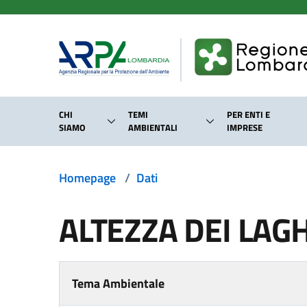
Salta al contenuto principale
CHI
TEMI
PER ENTI E
SIAMO
AMBIENTALI
IMPRESE
Homepage
/
Dati
ALTEZZA DEI LAGH
Tema Ambientale