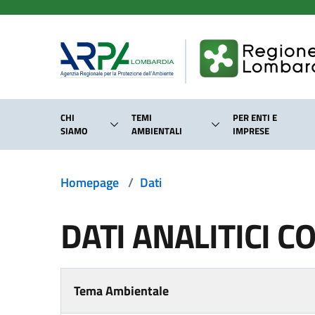
Salta al contenuto principale
CHI
TEMI
PER ENTI E
SIAMO
AMBIENTALI
IMPRESE
Homepage
/
Dati
DATI ANALITICI CO
Tema Ambientale