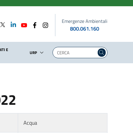
Emergenze Ambientali
800.061.160
TI E
URP
022
Acqua