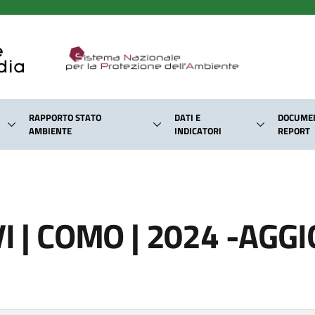
RAPPORTO STATO
DATI E
DOCUMEN
AMBIENTE
INDICATORI
REPORT
VI | COMO | 2024 -A