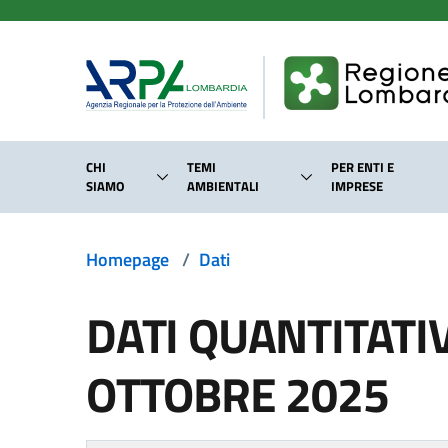
Salta al contenuto principale
CHI
TEMI
PER ENTI E
SIAMO
AMBIENTALI
IMPRESE
Homepage
/
Dati
DATI QUANTITATI
OTTOBRE 2025