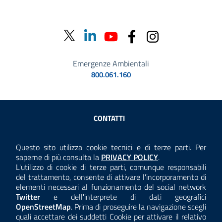
Emergenze Ambientali
800.061.160
Sezione Link Utili
CONTATTI
AMMINISTRAZIONE TRASPARENTE
Questo sito utilizza cookie tecnici e di terze parti. Per
Consulta la
saperne di più consulta la
PRIVACY POLICY
.
ANTICORRUZIONE
L'utilizzo di cookie di terze parti, comunque responsabili
del trattamento, consente di attivare l'incorporamento di
ACCESSIBILITÀ
elementi necessari al funzionamento del social network
Twitter
e dell'interprete di dati geografici
COOKIE E PRIVACY
OpenStreetMap
. Prima di proseguire la navigazione scegli
quali accettare dei suddetti Cookie per attivare il relativo
TEMI A-Z