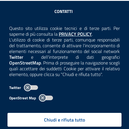
Sezione Link Utili
CONTATTI
AMMINISTRAZIONE TRASPARENTE
Questo sito utilizza cookie tecnici e di terze parti. Per
Consulta la
saperne di più consulta la
PRIVACY POLICY
.
ANTICORRUZIONE
L'utilizzo di cookie di terze parti, comunque responsabili
del trattamento, consente di attivare l'incorporamento di
ACCESSIBILITÀ
elementi necessari al funzionamento del social network
Twitter
e dell'interprete di dati geografici
COOKIE E PRIVACY
OpenStreetMap
. Prima di proseguire la navigazione scegli
quali accettare dei suddetti Cookie per attivare il relativo
TEMI A-Z
elemento, oppure clicca su "Chiudi e rifiuta tutto".
MAPPA
Twitter
AREA DIPENDENTI
OpenStreet Map
Per l'utilizzo del logo e dei dati fare riferimento al regolamento
questa pagina
consultabile a
.
Chiudi e rifiuta tutto
Tutti i contenuti delle pagine sono a cura delle strutture competenti.