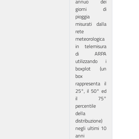
annuo dei
giorni di
pioggia
misurati dalla
rete
meteorologica
in telemisura
di ARPA
utilizzando i
boxplot (un
box
rappresenta il
25°, il 50° ed
il 75°
percentile
della
distribuzione)
negli ultimi 10
anni