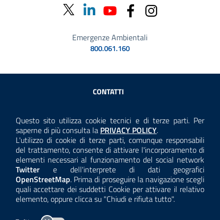
Emergenze Ambientali
800.061.160
Sezione Link Utili
CONTATTI
AMMINISTRAZIONE TRASPARENTE
Questo sito utilizza cookie tecnici e di terze parti. Per
Consulta la
saperne di più consulta la
PRIVACY POLICY
.
ANTICORRUZIONE
L'utilizzo di cookie di terze parti, comunque responsabili
del trattamento, consente di attivare l'incorporamento di
ACCESSIBILITÀ
elementi necessari al funzionamento del social network
Twitter
e dell'interprete di dati geografici
COOKIE E PRIVACY
OpenStreetMap
. Prima di proseguire la navigazione scegli
quali accettare dei suddetti Cookie per attivare il relativo
TEMI A-Z
elemento, oppure clicca su "Chiudi e rifiuta tutto".
MAPPA