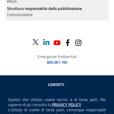
Rifiuti
Struttura responsabile della pubblicazione
Comunicazione
Emergenze Ambientali
800.061.160
Sezione Link Utili
CONTATTI
AMMINISTRAZIONE TRASPARENTE
Questo sito utilizza cookie tecnici e di terze parti. Per
Consulta la
saperne di più consulta la
PRIVACY POLICY
.
ANTICORRUZIONE
L'utilizzo di cookie di terze parti, comunque responsabili