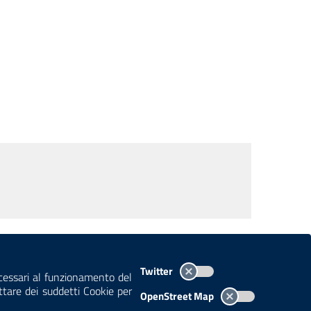
TEMI A-Z
MAPPA
AREA DIPENDENTI
Twitter
ecessari al funzionamento del
ettare dei suddetti Cookie per
OpenStreet Map