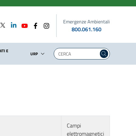
Emergenze Ambientali
800.061.160
TI E
URP
Campi
elettromagnetici