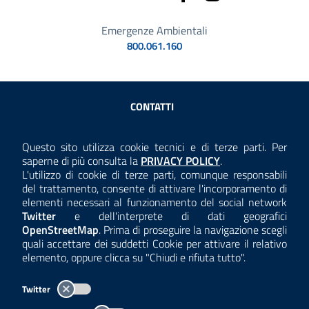
Emergenze Ambientali
800.061.160
Sezione Link Utili
CONTATTI
AMMINISTRAZIONE TRASPARENTE
Questo sito utilizza cookie tecnici e di terze parti. Per
Consulta la
saperne di più consulta la
PRIVACY POLICY
.
ANTICORRUZIONE
L'utilizzo di cookie di terze parti, comunque responsabili
del trattamento, consente di attivare l'incorporamento di
ACCESSIBILITÀ
elementi necessari al funzionamento del social network
Twitter
e dell'interprete di dati geografici
COOKIE E PRIVACY
OpenStreetMap
. Prima di proseguire la navigazione scegli
quali accettare dei suddetti Cookie per attivare il relativo
TEMI A-Z
elemento, oppure clicca su "Chiudi e rifiuta tutto".
MAPPA
Twitter
AREA DIPENDENTI