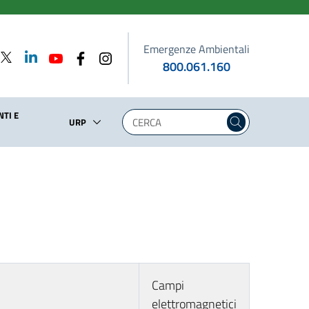
Emergenze Ambientali
800.061.160
TI E
URP
Campi
elettromagnetici