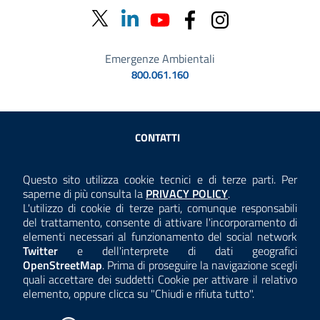
Emergenze Ambientali
800.061.160
Sezione Link Utili
CONTATTI
AMMINISTRAZIONE TRASPARENTE
Questo sito utilizza cookie tecnici e di terze parti. Per
Consulta la
saperne di più consulta la
PRIVACY POLICY
.
ANTICORRUZIONE
L'utilizzo di cookie di terze parti, comunque responsabili
del trattamento, consente di attivare l'incorporamento di
ACCESSIBILITÀ
elementi necessari al funzionamento del social network
Twitter
e dell'interprete di dati geografici
COOKIE E PRIVACY
OpenStreetMap
. Prima di proseguire la navigazione scegli
quali accettare dei suddetti Cookie per attivare il relativo
TEMI A-Z
elemento, oppure clicca su "Chiudi e rifiuta tutto".
MAPPA