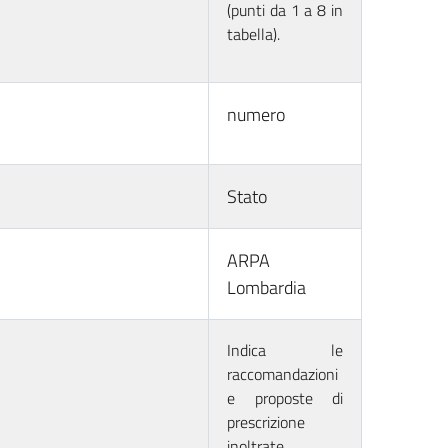
(punti da 1 a 8 in
tabella).
numero
Stato
ARPA
Lombardia
Indica le
raccomandazioni
e proposte di
prescrizione
inoltrate