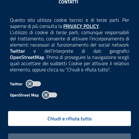
CONTATTI
AMMINISTRAZIONE TRASPARENTE
Questo sito utilizza cookie tecnici e di terze parti. Per
Consulta la
saperne di più consulta la
PRIVACY POLICY
.
ANTICORRUZIONE
L'utilizzo di cookie di terze parti, comunque responsabili
del trattamento, consente di attivare l'incorporamento di
ACCESSIBILITÀ
elementi necessari al funzionamento del social network
Twitter
e dell'interprete di dati geografici
COOKIE E PRIVACY
OpenStreetMap
. Prima di proseguire la navigazione scegli
quali accettare dei suddetti Cookie per attivare il relativo
TEMI A-Z
elemento, oppure clicca su "Chiudi e rifiuta tutto".
MAPPA
Twitter
AREA DIPENDENTI
OpenStreet Map
Per l'utilizzo del logo e dei dati fare riferimento al regolamento
questa pagina
consultabile a
.
Chiudi e rifiuta tutto
Tutti i contenuti delle pagine sono a cura delle strutture competenti.
Copyright© 2002-2026 | ARPA Lombardia. Tutti i diritti riservati |
Centralino:
02696661
PEC:
arpa@pec.regione.lombardia.it
|
|