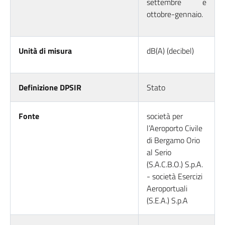
settembre e
ottobre-gennaio.
Unità di misura
dB(A) (decibel)
Definizione DPSIR
Stato
Fonte
società per
l’Aeroporto Civile
di Bergamo Orio
al Serio
(S.A.C.B.O.) S.p.A.
- società Esercizi
Aeroportuali
(S.E.A.) S.p.A