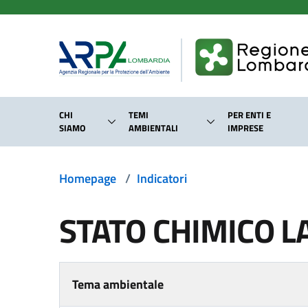
Salta al contenuto principale
CHI
TEMI
PER ENTI E
SIAMO
AMBIENTALI
IMPRESE
Homepage
/
Indicatori
STATO CHIMICO L
Tema ambientale