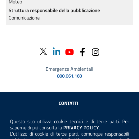
Meteo
Struttura responsabile della pubblicazione
Comunicazione
Emergenze Ambientali
800.061.160
Sezione Link Utili
CONTATTI
AMMINISTRAZIONE TRASPARENTE
Questo sito utilizza cookie tecnici e di terze parti. Per
Consulta la
saperne di più consulta la
PRIVACY POLICY
.
ANTICORRUZIONE
L'utilizzo di cookie di terze parti, comunque responsabili