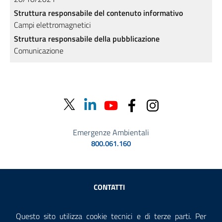
Struttura responsabile del contenuto informativo
Campi elettromagnetici
Struttura responsabile della pubblicazione
Comunicazione
Emergenze Ambientali
800.061.160
Sezione Link Utili
CONTATTI
AMMINISTRAZIONE TRASPARENTE
Questo sito utilizza cookie tecnici e di terze parti. Per