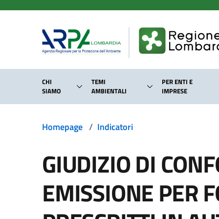
Salta al contenuto principale
CHI
TEMI
PER ENTI E
SIAMO
AMBIENTALI
IMPRESE
Homepage
/
Indicatori
GIUDIZIO DI CONF
EMISSIONE PER F