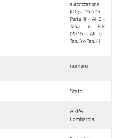
autorizzazione
(D.lgs. 152/06 –
Parte III – All.5 –
Tab.2 o R.R.
06/19 – All. D -
Tab. 3 o Tab. 4)
numero
Stato
ARPA
Lombardia