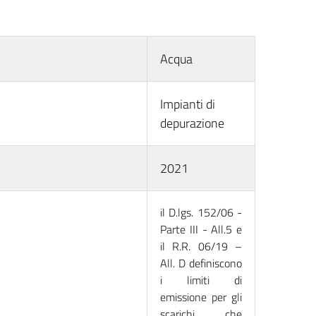
Acqua
Impianti di
depurazione
2021
il D.lgs. 152/06 -
Parte III - All.5 e
il R.R. 06/19 –
All. D definiscono
i limiti di
emissione per gli
scarichi che