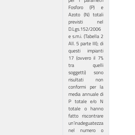
per i parametri
Fosforo (P) e
Azoto (N) totali
previsti nel
D.Lgs.152/2006
e s.m.i. (Tabella 2
All. 5 parte III); di
questi impianti
17 (ovvero il 7%
tra quelli
soggetti) sono
risultati non
conformi per la
media annuale di
P totale e/o N
totale o hanno
fatto riscontrare
un’inadeguatezza
nel numero o