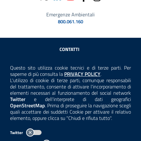
Emergenze Ambientali
800.061.160
Sezione Link Utili
CONTATTI
AMMINISTRAZIONE TRASPARENTE
Questo sito utilizza cookie tecnici e di terze parti. Per
Consulta la
saperne di più consulta la
PRIVACY POLICY
.
ANTICORRUZIONE
L'utilizzo di cookie di terze parti, comunque responsabili
del trattamento, consente di attivare l'incorporamento di
ACCESSIBILITÀ
elementi necessari al funzionamento del social network
Twitter
e dell'interprete di dati geografici
COOKIE E PRIVACY
OpenStreetMap
. Prima di proseguire la navigazione scegli
quali accettare dei suddetti Cookie per attivare il relativo
TEMI A-Z
elemento, oppure clicca su "Chiudi e rifiuta tutto".
MAPPA
Twitter
AREA DIPENDENTI