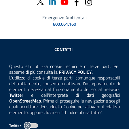
Emergenze Ambientali
800.061.160
Sezione Link Utili
CONTATTI
AMMINISTRAZIONE TRASPARENTE
Questo sito utilizza cookie tecnici e di terze parti. Per
Consulta la
saperne di più consulta la
PRIVACY POLICY
.
ANTICORRUZIONE
L'utilizzo di cookie di terze parti, comunque responsabili
del trattamento, consente di attivare l'incorporamento di
ACCESSIBILITÀ
elementi necessari al funzionamento del social network
Twitter
e dell'interprete di dati geografici
COOKIE E PRIVACY
OpenStreetMap
. Prima di proseguire la navigazione scegli
quali accettare dei suddetti Cookie per attivare il relativo
TEMI A-Z
elemento, oppure clicca su "Chiudi e rifiuta tutto".
MAPPA
Twitter