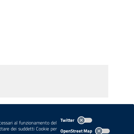
TEMI A-Z
MAPPA
AREA DIPENDENTI
Twitter
ecessari al funzionamento del
ettare dei suddetti Cookie per
OpenStreet Map