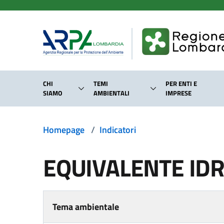
Salta al contenuto principale
CHI
TEMI
PER ENTI E
SIAMO
AMBIENTALI
IMPRESE
Homepage
/
Indicatori
EQUIVALENTE IDR
Tema ambientale