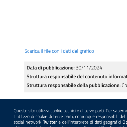
Scarica il file con i dati del grafico
Data di pubblicazione:
30/11/2024
Struttura responsabile del contenuto informat
Struttura responsabile della pubblicazione:
Co
Sezione Link Utili
Questo sito utilizza cookie tecnici e di terze parti. Per sapern
CONTATTI
AMMINISTRAZIONE TRASPARENTE
L'utilizzo di cookie di terze parti, comunque responsabili d
social network
Twitter
e dell'interprete di dati geografici
O