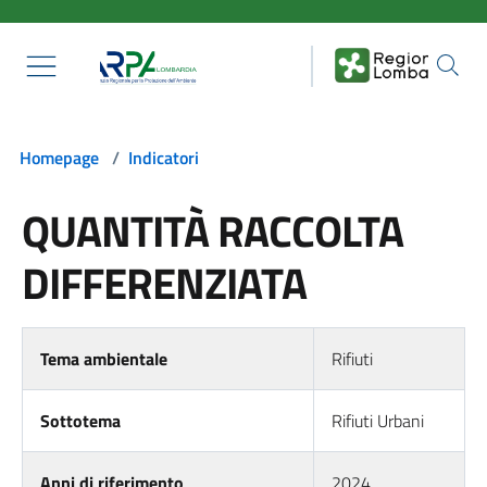
Salta al contenuto principale
Homepage
/
Indicatori
QUANTITÀ RACCOLTA
DIFFERENZIATA
Tema ambientale
Rifiuti
Sottotema
Rifiuti Urbani
Anni di riferimento
2024