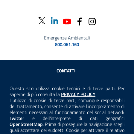
Emergenze Ambientali
800.061.160
Sezione Link Utili
CONTATTI
AMMINISTRAZIONE TRASPARENTE
Questo sito utilizza cookie tecnici e di terze parti. Per
Consulta la
saperne di più consulta la
PRIVACY POLICY
.
ANTICORRUZIONE
L'utilizzo di cookie di terze parti, comunque responsabili
del trattamento, consente di attivare l'incorporamento di
ACCESSIBILITÀ
elementi necessari al funzionamento del social network
Twitter
e dell'interprete di dati geografici
COOKIE E PRIVACY
OpenStreetMap
. Prima di proseguire la navigazione scegli
quali accettare dei suddetti Cookie per attivare il relativo
TEMI A-Z