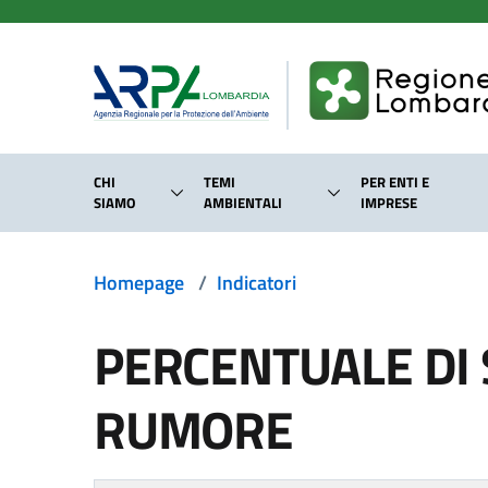
Salta al contenuto principale
CHI
TEMI
PER ENTI E
SIAMO
AMBIENTALI
IMPRESE
Homepage
/
Indicatori
PERCENTUALE DI 
RUMORE