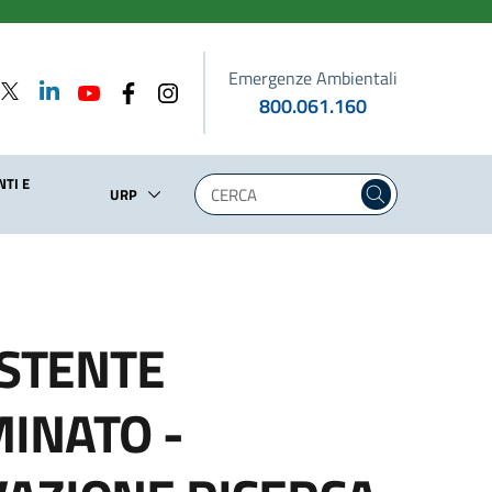
Emergenze Ambientali
800.061.160
TI E
URP
ISTENTE
MINATO -