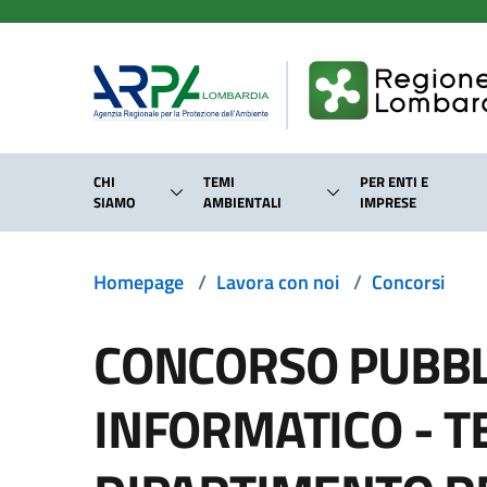
Salta al contenuto principale
CHI
TEMI
PER ENTI E
SIAMO
AMBIENTALI
IMPRESE
Homepage
/
Lavora con noi
/
Concorsi
CONCORSO PUBBLI
INFORMATICO - T