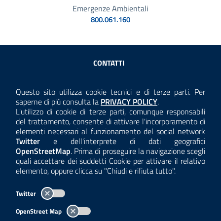
Emergenze Ambientali
800.061.160
Sezione Link Utili
CONTATTI
AMMINISTRAZIONE TRASPARENTE
Questo sito utilizza cookie tecnici e di terze parti. Per
Consulta la
saperne di più consulta la
PRIVACY POLICY
.
ANTICORRUZIONE
L'utilizzo di cookie di terze parti, comunque responsabili
del trattamento, consente di attivare l'incorporamento di
ACCESSIBILITÀ
elementi necessari al funzionamento del social network
Twitter
e dell'interprete di dati geografici
COOKIE E PRIVACY
OpenStreetMap
. Prima di proseguire la navigazione scegli
quali accettare dei suddetti Cookie per attivare il relativo
TEMI A-Z
elemento, oppure clicca su "Chiudi e rifiuta tutto".
MAPPA
Twitter
AREA DIPENDENTI
OpenStreet Map