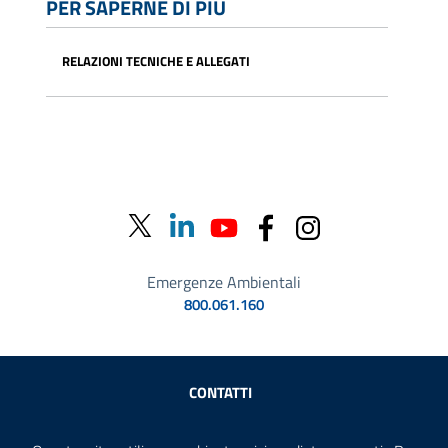
PER SAPERNE DI PIÙ
RELAZIONI TECNICHE E ALLEGATI
Emergenze Ambientali
800.061.160
Sezione Link Utili
CONTATTI
AMMINISTRAZIONE TRASPARENTE