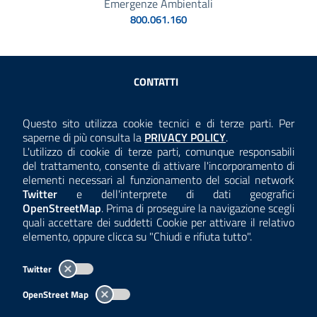
Emergenze Ambientali
800.061.160
Sezione Link Utili
CONTATTI
AMMINISTRAZIONE TRASPARENTE
Questo sito utilizza cookie tecnici e di terze parti. Per
Consulta la
saperne di più consulta la
PRIVACY POLICY
.
ANTICORRUZIONE
L'utilizzo di cookie di terze parti, comunque responsabili
del trattamento, consente di attivare l'incorporamento di
ACCESSIBILITÀ
elementi necessari al funzionamento del social network
Twitter
e dell'interprete di dati geografici
COOKIE E PRIVACY
OpenStreetMap
. Prima di proseguire la navigazione scegli
quali accettare dei suddetti Cookie per attivare il relativo
TEMI A-Z
elemento, oppure clicca su "Chiudi e rifiuta tutto".
MAPPA
Twitter
AREA DIPENDENTI
OpenStreet Map