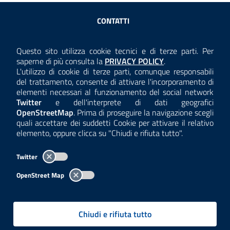
Sezione Link Utili
CONTATTI
AMMINISTRAZIONE TRASPARENTE
Questo sito utilizza cookie tecnici e di terze parti. Per
Consulta la
saperne di più consulta la
PRIVACY POLICY
.
ANTICORRUZIONE
L'utilizzo di cookie di terze parti, comunque responsabili
del trattamento, consente di attivare l'incorporamento di
ACCESSIBILITÀ
elementi necessari al funzionamento del social network
Twitter
e dell'interprete di dati geografici
COOKIE E PRIVACY
OpenStreetMap
. Prima di proseguire la navigazione scegli
quali accettare dei suddetti Cookie per attivare il relativo
TEMI A-Z
elemento, oppure clicca su "Chiudi e rifiuta tutto".
MAPPA
Twitter
AREA DIPENDENTI
OpenStreet Map
Per l'utilizzo del logo e dei dati fare riferimento al regolamento
questa pagina
consultabile a
.
Chiudi e rifiuta tutto
Tutti i contenuti delle pagine sono a cura delle strutture competenti.