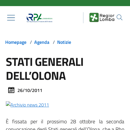
Salta al contenuto principale
Homepage
/
Agenda
/
Notizie
STATI GENERALI
DELL’OLONA
26/10/2011
È fissata per il prossimo 28 ottobre la seconda
convocazione degli Stati generali dell’Olona, che a Rho