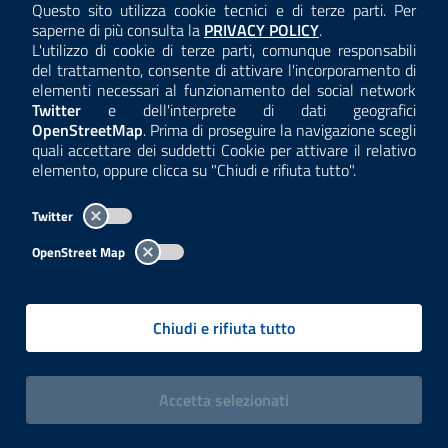
Questo sito utilizza cookie tecnici e di terze parti. Per
Mobili Provinciali (BS, CR, MN, MI, MB, PV) (San
Consulta la
saperne di più consulta la
PRIVACY POLICY
.
Giacomo delle Segnate).
L'utilizzo di cookie di terze parti, comunque responsabili
Il numero totale di ospitati è di 2018, in aumento
del trattamento, consente di attivare l'incorporamento di
elementi necessari al funzionamento del social network
rispetto a ieri.
Twitter
e dell'interprete di dati geografici
RILEVAMENTO DANNI
OpenStreetMap
. Prima di proseguire la navigazione scegli
Entro il fine settimana è previsto il completamento dei
quali accettare dei suddetti Cookie per attivare il relativo
elemento, oppure clicca su "Chiudi e rifiuta tutto".
sopralluoghi da parte dei Vigili del Fuoco e della
compilazione delle schede da parte dei tecnici
Twitter
rilevatori. Ciò consentirà di avere il quadro completo
delle ordinanze di inagibilità emesse dai Sindaci, di
OpenStreet Map
programmare gli eventuali interventi provvisionali e di
provvedere alla sistemazione autonoma, o in strutture
Chiudi e rifiuta tutto
alberghiere, delle famiglie evacuate.
A seguito della scossa di domenica 3 giugno, gran
parte dei Comuni interessati ha disposto la chiusura
i cookies
Accetta
selezionati
anticipata dell’anno scolastico.