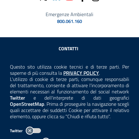
Emergenze Ambientali
800.061.160
Sezione Link Utili
CONTATTI
AMMINISTRAZIONE TRASPARENTE
Questo sito utilizza cookie tecnici e di terze parti. Per
Consulta la
saperne di più consulta la
PRIVACY POLICY
.
ANTICORRUZIONE
L'utilizzo di cookie di terze parti, comunque responsabili
del trattamento, consente di attivare l'incorporamento di
ACCESSIBILITÀ
elementi necessari al funzionamento del social network
Twitter
e dell'interprete di dati geografici
COOKIE E PRIVACY
OpenStreetMap
. Prima di proseguire la navigazione scegli
quali accettare dei suddetti Cookie per attivare il relativo
TEMI A-Z
elemento, oppure clicca su "Chiudi e rifiuta tutto".
MAPPA
Twitter
AREA DIPENDENTI