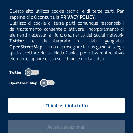
AMMINISTRAZIONE TRASPARENTE
Questo sito utilizza cookie tecnici e di terze parti. Per
Consulta la
saperne di più consulta la
PRIVACY POLICY
.
ANTICORRUZIONE
L'utilizzo di cookie di terze parti, comunque responsabili
del trattamento, consente di attivare l'incorporamento di
ACCESSIBILITÀ
elementi necessari al funzionamento del social network
Twitter
e dell'interprete di dati geografici
COOKIE E PRIVACY
OpenStreetMap
. Prima di proseguire la navigazione scegli
quali accettare dei suddetti Cookie per attivare il relativo
TEMI A-Z
elemento, oppure clicca su "Chiudi e rifiuta tutto".
MAPPA
Twitter
AREA DIPENDENTI
OpenStreet Map
Per l'utilizzo del logo e dei dati fare riferimento al regolamento
questa pagina
consultabile a
.
Chiudi e rifiuta tutto
Tutti i contenuti delle pagine sono a cura delle strutture competenti.
Copyright© 2002-2026 | ARPA Lombardia. Tutti i diritti riservati |
Centralino:
02696661
PEC:
arpa@pec.regione.lombardia.it
|
|
i cookies
Accetta
selezionati
P.IVA: 13015060158 | CUU-PA: UFCPQZ