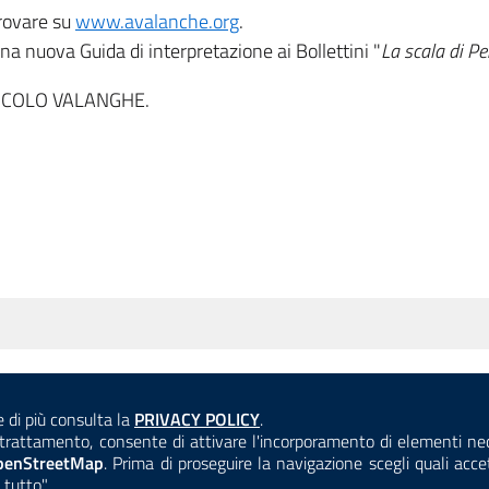
trovare su
www.avalanche.org
.
na nuova Guida di interpretazione ai Bollettini "
La scala di Pe
RICOLO VALANGHE.
Consulta la
e di più consulta la
PRIVACY POLICY
.
ANTICORRUZIONE
ACCESSIBILITÀ
COOKIE E PRIVACY
el trattamento, consente di attivare l'incorporamento di elementi n
penStreetMap
. Prima di proseguire la navigazione scegli quali acc
 tutto".