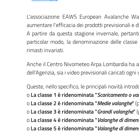
​L'associazione EAWS European Avalanche Warn
aumentare l'efficacia dei prodotti previsionali e di
A partire da questa stagione invernale, pertant
particolar modo, la denominazione delle classe i
rimasti invariati.
Anche il Centro Nivometeo Arpa Lombardia ha adeg
dell'Agenzia, sia i video previsionali caricati ogni
Queste, nello specifico, le principali novità intr
o
La classe 1 è ridenominata "
Scaricamento o val
o
La classe 2 è ridenominata "
Medie valanghe
"
(
o
La classe 3 è ridenominata "
Grandi valanghe
"
(
o
La classe 4 è ridenominata "
Valanghe di dimens
o
La classe 5 è ridenominata "
Valanghe di dimen