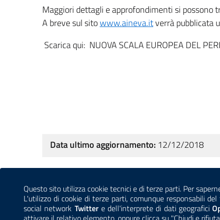
Maggiori dettagli e approfondimenti si possono 
A breve sul sito
www.aineva.it
verrà pubblicata u
Scarica qui: NUOVA SCALA EUROPEA DEL PE
Data ultimo aggiornamento:
12/12/2018
Sezione Link Utili
Questo sito utilizza cookie tecnici e di terze parti. Per sapern
CONTATTI
AMMINISTRAZIONE TRASPARENTE
L'utilizzo di cookie di terze parti, comunque responsabili d
social network
Twitter
e dell'interprete di dati geografici
O
attivare il relativo elemento, oppure clicca su "Chiudi e rifiuta