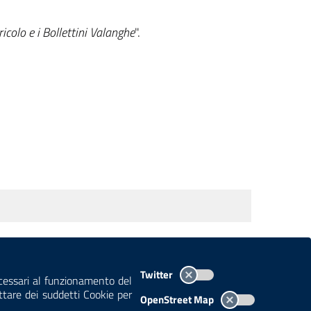
ricolo e i Bollettini Valanghe
".
TEMI A-Z
MAPPA
AREA DIPENDENTI
Twitter
ecessari al funzionamento del
ettare dei suddetti Cookie per
OpenStreet Map