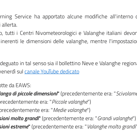
ing Service ha apportato alcune modifiche all'interno d
 allerta.
o, tutti i Centri Nivometeorologici e Valanghe italiani dev
nerenti le dimensioni delle valanghe, mentre l'impostazione
uato in tal senso sia il bollettino Neve e Valanghe regiona
 venerdì sul
canale YouTube dedicato
odotte da EAWS:
anga di piccole dimensioni
"
(precedentemente era: "
Scivolam
precedentemente era: "
Piccole valanghe
")
precedentemente era: "
Medie valanghe
")
ioni molto grandi
"
(precedentemente era: "
Grandi valanghe
")
sioni estreme
"
(precedentemente era: "
Valanghe molto grandi