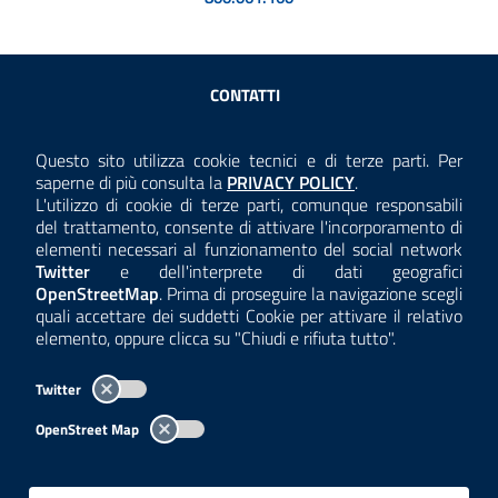
Sezione Link Utili
CONTATTI
AMMINISTRAZIONE TRASPARENTE
Questo sito utilizza cookie tecnici e di terze parti. Per
Consulta la
saperne di più consulta la
PRIVACY POLICY
.
ANTICORRUZIONE
L'utilizzo di cookie di terze parti, comunque responsabili
del trattamento, consente di attivare l'incorporamento di
ACCESSIBILITÀ
elementi necessari al funzionamento del social network
Twitter
e dell'interprete di dati geografici
COOKIE E PRIVACY
OpenStreetMap
. Prima di proseguire la navigazione scegli
quali accettare dei suddetti Cookie per attivare il relativo
TEMI A-Z
elemento, oppure clicca su "Chiudi e rifiuta tutto".
MAPPA
Twitter
AREA DIPENDENTI
OpenStreet Map
Per l'utilizzo del logo e dei dati fare riferimento al regolamento