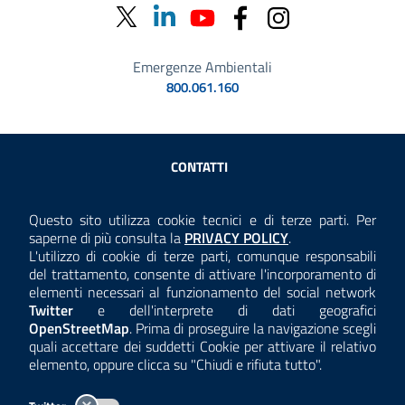
Emergenze Ambientali
800.061.160
Sezione Link Utili
CONTATTI
AMMINISTRAZIONE TRASPARENTE
Questo sito utilizza cookie tecnici e di terze parti. Per
Consulta la
saperne di più consulta la
PRIVACY POLICY
.
ANTICORRUZIONE
L'utilizzo di cookie di terze parti, comunque responsabili
del trattamento, consente di attivare l'incorporamento di
ACCESSIBILITÀ
elementi necessari al funzionamento del social network
Twitter
e dell'interprete di dati geografici
COOKIE E PRIVACY
OpenStreetMap
. Prima di proseguire la navigazione scegli
quali accettare dei suddetti Cookie per attivare il relativo
TEMI A-Z
elemento, oppure clicca su "Chiudi e rifiuta tutto".
MAPPA