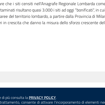
are che i siti censiti nell'Anagrafe Regionale Lombarda come
aminati risultano quasi 3.000 i siti ad oggi "bonificati", in cu
aree del territorio lombardo, a partire dalla Provincia di Mi
 in crescita che danno la misura dello sforzo crescente delle
Consulta la
e di più consulta la
PRIVACY POLICY
.
ANTICORRUZIONE
ACCESSIBILITÀ
COOKIE E PRIVACY
el trattamento, consente di attivare l'incorporamento di elementi n