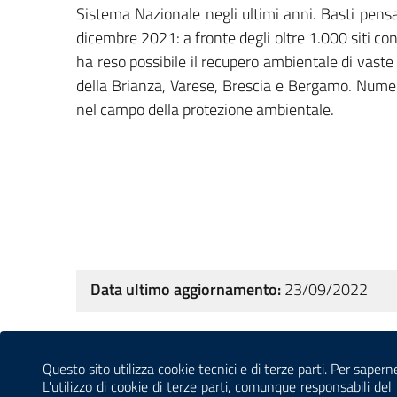
Sistema Nazionale negli ultimi anni. Basti pens
dicembre 2021: a fronte degli oltre 1.000 siti cont
ha reso possibile il recupero ambientale di vaste 
della Brianza, Varese, Brescia e Bergamo. Numeri
nel campo della protezione ambientale.
Data ultimo aggiornamento:
23/09/2022
Sezione Link Utili
Questo sito utilizza cookie tecnici e di terze parti. Per sapern
CONTATTI
AMMINISTRAZIONE TRASPARENTE
L'utilizzo di cookie di terze parti, comunque responsabili d