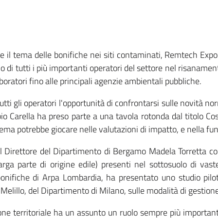
 il tema delle bonifiche nei siti contaminati, Remtech Expo
i tutti i più importanti operatori del settore nel risanament
aboratori fino alle principali agenzie ambientali pubbliche.
tti gli operatori l'opportunità di confrontarsi sulle novità n
o Carella ha preso parte a una tavola rotonda dal titolo Cos
Sistema potrebbe giocare nelle valutazioni di impatto, e nella fu
l Direttore del Dipartimento di Bergamo Madela Torretta con 
larga parte di origine edile) presenti nel sottosuolo di vast
onifiche di Arpa Lombardia, ha presentato uno studio pilot
Melillo, del Dipartimento di Milano, sulle modalità di gestione 
ne territoriale ha un assunto un ruolo sempre più important