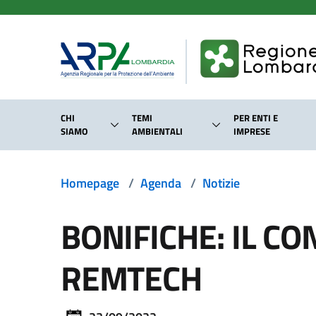
Salta al contenuto principale
CHI
TEMI
PER ENTI E
SIAMO
AMBIENTALI
IMPRESE
Homepage
/
Agenda
/
Notizie
BONIFICHE: IL C
REMTECH