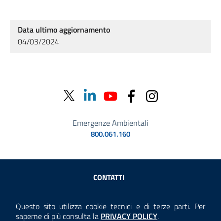
Data ultimo aggiornamento
04/03/2024
Emergenze Ambientali
800.061.160
Sezione Link Utili
CONTATTI
AMMINISTRAZIONE TRASPARENTE
Questo sito utilizza cookie tecnici e di terze parti. Per
Consulta la
saperne di più consulta la
PRIVACY POLICY
.
ANTICORRUZIONE