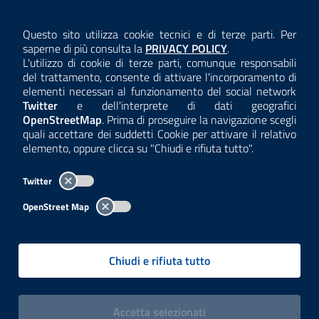
AMMINISTRAZIONE TRASPARENTE
Questo sito utilizza cookie tecnici e di terze parti. Per
Consulta la
saperne di più consulta la
PRIVACY POLICY
.
ANTICORRUZIONE
L'utilizzo di cookie di terze parti, comunque responsabili
del trattamento, consente di attivare l'incorporamento di
ACCESSIBILITÀ
elementi necessari al funzionamento del social network
Twitter
e dell'interprete di dati geografici
COOKIE E PRIVACY
OpenStreetMap
. Prima di proseguire la navigazione scegli
quali accettare dei suddetti Cookie per attivare il relativo
TEMI A-Z
elemento, oppure clicca su "Chiudi e rifiuta tutto".
MAPPA
Twitter
AREA DIPENDENTI
OpenStreet Map
Per l'utilizzo del logo e dei dati fare riferimento al regolamento
questa pagina
consultabile a
.
Chiudi e rifiuta tutto
Tutti i contenuti delle pagine sono a cura delle strutture competenti.
Copyright© 2002-2026 | ARPA Lombardia. Tutti i diritti riservati |
Centralino:
02696661
PEC:
arpa@pec.regione.lombardia.it
|
|
i cookies
Accetta
selezionati
P.IVA: 13015060158 | CUU-PA: UFCPQZ