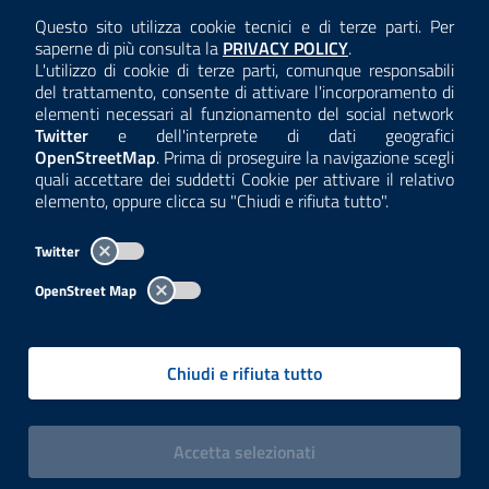
AMMINISTRAZIONE TRASPARENTE
Questo sito utilizza cookie tecnici e di terze parti. Per
Consulta la
saperne di più consulta la
PRIVACY POLICY
.
ANTICORRUZIONE
L'utilizzo di cookie di terze parti, comunque responsabili
del trattamento, consente di attivare l'incorporamento di
ACCESSIBILITÀ
elementi necessari al funzionamento del social network
Twitter
e dell'interprete di dati geografici
COOKIE E PRIVACY
OpenStreetMap
. Prima di proseguire la navigazione scegli
quali accettare dei suddetti Cookie per attivare il relativo
TEMI A-Z
elemento, oppure clicca su "Chiudi e rifiuta tutto".
MAPPA
Twitter
AREA DIPENDENTI
OpenStreet Map
Per l'utilizzo del logo e dei dati fare riferimento al regolamento
questa pagina
consultabile a
.
Chiudi e rifiuta tutto
Tutti i contenuti delle pagine sono a cura delle strutture competenti.
Copyright© 2002-2026 | ARPA Lombardia. Tutti i diritti riservati |
Centralino:
02696661
PEC:
arpa@pec.regione.lombardia.it
|
|
i cookies
Accetta
selezionati
P.IVA: 13015060158 | CUU-PA: UFCPQZ