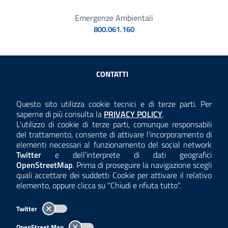
Emergenze Ambientali
800.061.160
Sezione Link Utili
CONTATTI
AMMINISTRAZIONE TRASPARENTE
Questo sito utilizza cookie tecnici e di terze parti. Per
Consulta la
saperne di più consulta la
PRIVACY POLICY
.
ANTICORRUZIONE
L'utilizzo di cookie di terze parti, comunque responsabili
del trattamento, consente di attivare l'incorporamento di
ACCESSIBILITÀ
elementi necessari al funzionamento del social network
Twitter
e dell'interprete di dati geografici
COOKIE E PRIVACY
OpenStreetMap
. Prima di proseguire la navigazione scegli
quali accettare dei suddetti Cookie per attivare il relativo
TEMI A-Z
elemento, oppure clicca su "Chiudi e rifiuta tutto".
MAPPA
Twitter
AREA DIPENDENTI
OpenStreet Map