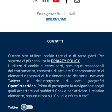
Emergenze Ambientali
800.061.160
Sezione Link Utili
CONTATTI
AMMINISTRAZIONE TRASPARENTE
Questo sito utilizza cookie tecnici e di terze parti. Per
Consulta la
saperne di più consulta la
PRIVACY POLICY
.
ANTICORRUZIONE
L'utilizzo di cookie di terze parti, comunque responsabili
del trattamento, consente di attivare l'incorporamento di
ACCESSIBILITÀ
elementi necessari al funzionamento del social network
Twitter
e dell'interprete di dati geografici
COOKIE E PRIVACY
OpenStreetMap
. Prima di proseguire la navigazione scegli
quali accettare dei suddetti Cookie per attivare il relativo
TEMI A-Z
elemento, oppure clicca su "Chiudi e rifiuta tutto".
MAPPA
Twitter
AREA DIPENDENTI