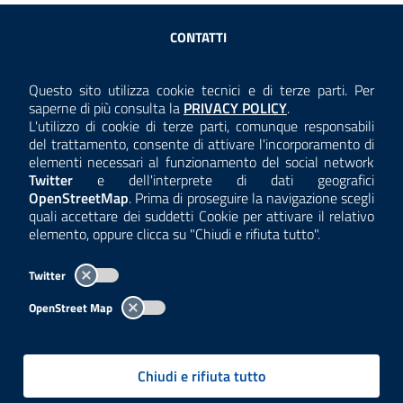
Sezione Link Utili
CONTATTI
AMMINISTRAZIONE TRASPARENTE
Questo sito utilizza cookie tecnici e di terze parti. Per
Consulta la
saperne di più consulta la
PRIVACY POLICY
.
ANTICORRUZIONE
L'utilizzo di cookie di terze parti, comunque responsabili
del trattamento, consente di attivare l'incorporamento di
ACCESSIBILITÀ
elementi necessari al funzionamento del social network
Twitter
e dell'interprete di dati geografici
COOKIE E PRIVACY
OpenStreetMap
. Prima di proseguire la navigazione scegli
quali accettare dei suddetti Cookie per attivare il relativo
TEMI A-Z
elemento, oppure clicca su "Chiudi e rifiuta tutto".
MAPPA
Twitter
AREA DIPENDENTI
OpenStreet Map
Per l'utilizzo del logo e dei dati fare riferimento al regolamento
questa pagina
consultabile a
.
Chiudi e rifiuta tutto
Tutti i contenuti delle pagine sono a cura delle strutture competenti.