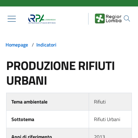
Salta al contenuto principale
Homepage
/
Indicatori
PRODUZIONE RIFIUTI
URBANI
Tema ambientale
Rifiuti
Sottotema
Rifiuti Urbani
Anni di riferimento
2013