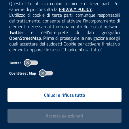
Questo sito utilizza cookie tecnici e di terze parti. Per
Consulta la
saperne di più consulta la
PRIVACY POLICY
.
ANTICORRUZIONE
L'utilizzo di cookie di terze parti, comunque responsabili
del trattamento, consente di attivare l'incorporamento di
ACCESSIBILITÀ
elementi necessari al funzionamento del social network
Twitter
e dell'interprete di dati geografici
COOKIE E PRIVACY
OpenStreetMap
. Prima di proseguire la navigazione scegli
quali accettare dei suddetti Cookie per attivare il relativo
TEMI A-Z
elemento, oppure clicca su "Chiudi e rifiuta tutto".
MAPPA
Twitter
AREA DIPENDENTI
OpenStreet Map
Per l'utilizzo del logo e dei dati fare riferimento al regolamento
questa pagina
consultabile a
.
Chiudi e rifiuta tutto
Tutti i contenuti delle pagine sono a cura delle strutture competenti.
Copyright© 2002-2026 | ARPA Lombardia. Tutti i diritti riservati |
Centralino:
02696661
PEC:
arpa@pec.regione.lombardia.it
|
|
i cookies
Accetta
selezionati
P.IVA: 13015060158 | CUU-PA: UFCPQZ